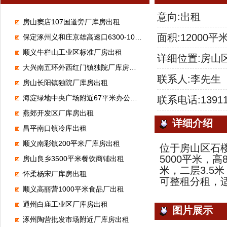
意向:出租
房山窦店107国道旁厂库房出租
面积:12000平
保定涿州义和庄京雄高速口6300-100000平米标准高台库出租
顺义牛栏山工业区标准厂房出租
详细位置:房山
大兴南五环外西红门镇独院厂库房出租
联系人:李先生
房山长阳镇独院厂库房出租
海淀绿地中央广场附近67平米办公室出租
联系电话:13911
燕郊开发区厂库房出租
详细介绍
昌平南口镇冷库出租
顺义南彩镇200平米厂库房出租
位于房山区石楼
5000平米，高
房山良乡3500平米餐饮商铺出租
米，二层3.
怀柔杨宋厂库房出租
可整租分租，
顺义高丽营1000平米食品厂出租
通州白庙工业区厂库房出租
图片展示
涿州陶营批发市场附近厂库房出租