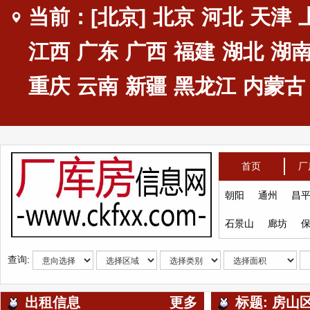
当前：[北京]
北京
河北
天津
江西
广东
广西
福建
湖北
湖
重庆
云南
新疆
黑龙江
内蒙古
首页
厂
朝阳
通州
昌
石景山
廊坊
查询:
出租信息
更多
标题: 房