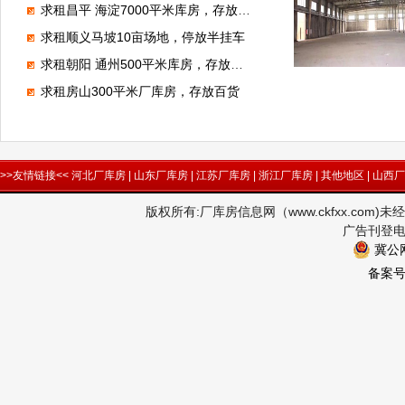
求租昌平 海淀7000平米库房，存放电子产品
求租顺义马坡10亩场地，停放半挂车
求租朝阳 通州500平米库房，存放狗粮
求租房山300平米厂库房，存放百货
>>友情链接<<
河北厂库房
|
山东厂库房
|
江苏厂库房
|
浙江厂库房
|
其他地区
|
山西厂
版权所有:厂库房信息网（www.ckfxx.co
广告刊登电话
冀公网
备案号