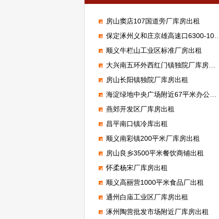
房山窦店107国道旁厂库房出租
保定涿州义和庄京雄高速口6300-100000平米标准高台库出租
顺义牛栏山工业区标准厂房出租
大兴南五环外西红门镇独院厂库房出租
房山长阳镇独院厂库房出租
海淀绿地中央广场附近67平米办公室出租
燕郊开发区厂库房出租
昌平南口镇冷库出租
顺义南彩镇200平米厂库房出租
房山良乡3500平米餐饮商铺出租
怀柔杨宋厂库房出租
顺义高丽营1000平米食品厂出租
通州白庙工业区厂库房出租
涿州陶营批发市场附近厂库房出租