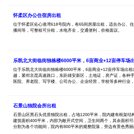
怀柔区办公住宿房出租
位于怀柔区伈心港湾618号院内，有65间房屋出租，适合办公、
播间等，可整租可分租，水电齐全，交通便利，价格面议。
乐凯北大街临街独栋楼6000平米，6亩商业+12亩停车场
位于乐凯北大街临街独栋楼6000平米，6亩商业+12亩停车场出
越，紧邻京昆高速路口，东距雄安新区，土地证，房产证，各种
医院、养老院、写字楼、公司办公、企业经营，学校等多种行业
车方便。欢迎有意者实地考察，
石景山独院会所出租
石景山区黑石头优质独院出租，占地1200平米，院内建有框架结
建筑面积400平米，内部为敞开式空间，卫生间两个，其余面积
分割为各个功能间，院内有800平米的规整院落，旁边有景色秀
水电齐全，有动力电和地暖，该院地理位置优越，依山傍水，交