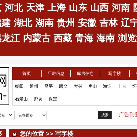
京
河北
天津
上海
山东
山西
河南
福建
湖北
湖南
贵州
安徽
吉林
辽
黑龙江
内蒙古
西藏
青海
海南
浏览量
首页
厂房信息
库房信息
写字楼
朝阳
通州
昌平
顺义
大兴
房山
海淀
丰台
怀
石景山
廊坊
保定
广告刊登
搜索
多
您的位置 >> 写字楼