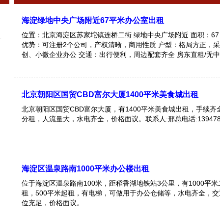
海淀绿地中央广场附近67平米办公室出租
位置：北京海淀区苏家坨镇连桥二街 绿地中央广场附近 面积：67
优势：可注册2个公司，产权清晰，商用性质 户型：格局方正，
创、小微企业办公 交通：出行便利，周边配套齐全 房东直租/无中介费，看房方
便，价格面议 有意者私信/电话联系，非诚勿扰～
北京朝阳区国贸CBD富尔大厦1400平米美食城出租
北京朝阳区国贸CBD富尔大厦，有1400平米美食城出租，手续齐
分租，人流量大，水电齐全，价格面议。联系人:邢总电话:1394780
海淀区温泉路南1000平米办公楼出租
位于海淀区温泉路南100米，距稻香湖地铁站3公里，有1000平
租，500平米起租，有电梯，可做用于办公仓储等，水电齐全，
位充足，价格面议。