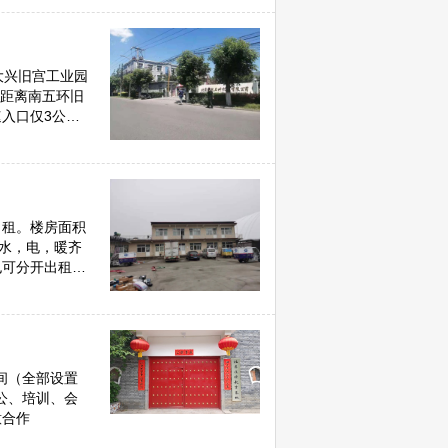
速入口仅3公
，四通八达，后
出租。楼房面积
，水，电，暖齐
也可分开出租，
余间（全部设置
公、培训、会
意合作