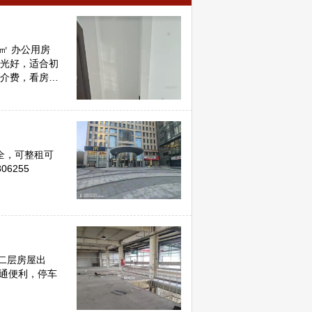
㎡ 办公用房
采光好，适合初
全，可整租可
6255
米二层房屋出
交通便利，停车