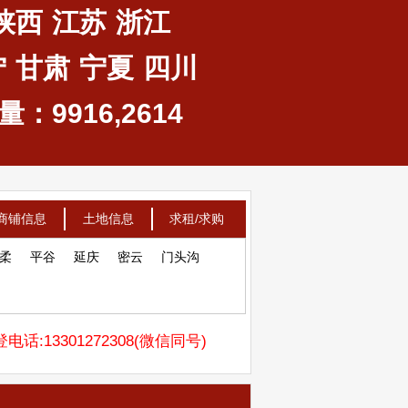
陕西
江苏
浙江
宁
甘肃
宁夏
四川
：9916,2614
商铺信息
土地信息
求租/求购
柔
平谷
延庆
密云
门头沟
电话:13301272308(微信同号)