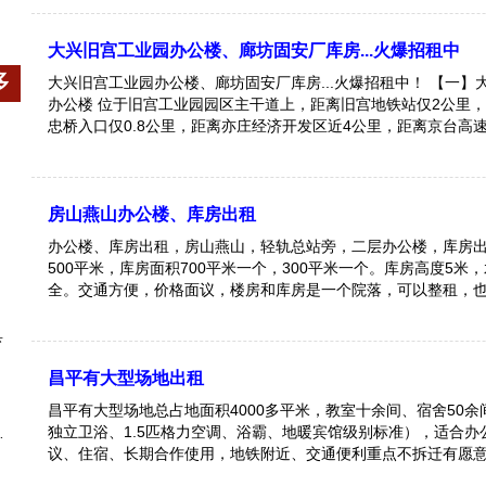
大兴旧宫工业园办公楼、廊坊固安厂库房...火爆招租中
多
大兴旧宫工业园办公楼、廊坊固安厂库房...火爆招租中！ 【一】大兴旧宫工业园
办公楼 位于旧宫工业园园区主干道上，距离旧宫地铁站仅2公里，距离南五环旧
忠桥入口仅0.8公里，距离亦庄经济开发区近4公里，距离京台高
里，距离南四环榴乡桥入口仅7公里。 地理位置优越，交通便利
期发展可观。 现仅剩二层、三层多套办公室（整分租均可）！ 【二】廊坊固安
厂库房 总建筑面积约6000平米左右（其中厂库房1000㎡+办公楼5000㎡）+空
地30亩 【三】资源有限，欲租从速，可以分租，整租优惠，价格面议。 有意者
房山燕山办公楼、库房出租
欢迎来电咨询！
办公楼、库房出租，房山燕山，轻轨总站旁，二层办公楼，库房
500平米，库房面积700平米一个，300平米一个。库房高度5米
全。交通方便，价格面议，楼房和库房是一个院落，可以整租，
院落面积1200平米，有意丛速。
具
昌平有大型场地出租
昌平有大型场地总占地面积4000多平米，教室十余间、宿舍50
独立卫浴、1.5匹格力空调、浴霸、地暖宾馆级别标准），适合办
议、住宿、长期合作使用，地铁附近、交通便利重点不拆迁有愿