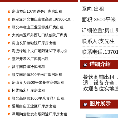
意向:出租
房山窦店107国道旁厂库房出租
面积:3500平米
保定涿州义和庄京雄高速口6300-100000平米标准高台库出租
顺义牛栏山工业区标准厂房出租
详细位置:房山
大兴南五环外西红门镇独院厂库房出租
联系人:支先生
房山长阳镇独院厂库房出租
海淀绿地中央广场附近67平米办公室出租
联系电话:13701
燕郊开发区厂库房出租
详细介绍
昌平南口镇冷库出租
顺义南彩镇200平米厂库房出租
餐饮商铺出租，
适，设备齐全
房山良乡3500平米餐饮商铺出租
欢迎各位实地
怀柔杨宋厂库房出租
顺义高丽营1000平米食品厂出租
图片展示
通州白庙工业区厂库房出租
涿州陶营批发市场附近厂库房出租