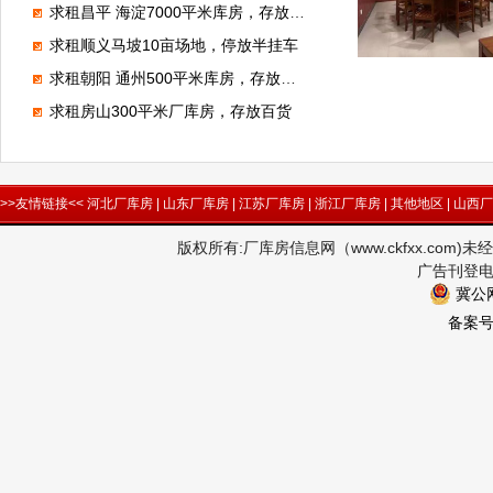
求租昌平 海淀7000平米库房，存放电子产品
求租顺义马坡10亩场地，停放半挂车
求租朝阳 通州500平米库房，存放狗粮
求租房山300平米厂库房，存放百货
>>友情链接<<
河北厂库房
|
山东厂库房
|
江苏厂库房
|
浙江厂库房
|
其他地区
|
山西厂
版权所有:厂库房信息网（www.ckfxx.co
广告刊登电话
冀公网
备案号