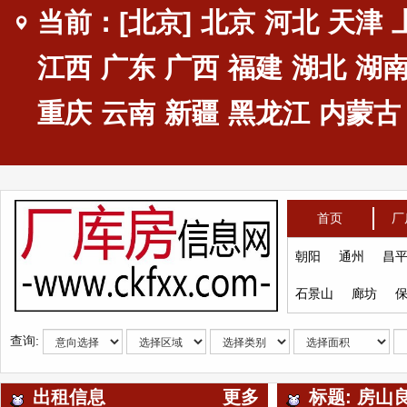
当前：[北京]
北京
河北
天津
江西
广东
广西
福建
湖北
湖
重庆
云南
新疆
黑龙江
内蒙古
首页
厂
朝阳
通州
昌
石景山
廊坊
查询:
出租信息
更多
标题: 房山