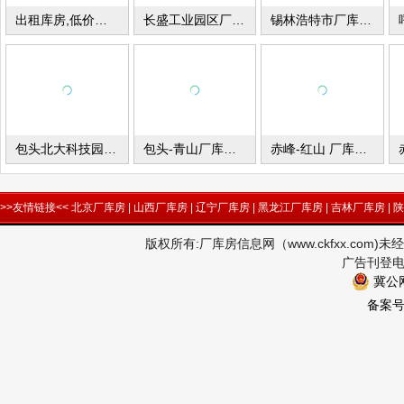
出租库房,低价大库房
长盛工业园区厂房及土地出租
锡林浩特市厂库房出租
包头北大科技园55000平米厂房办公楼出租出售
包头-青山厂库房出租
赤峰-红山 厂库房出租
>>友情链接<<
北京厂库房
|
山西厂库房
|
辽宁厂库房
|
黑龙江厂库房
|
吉林厂库房
|
陕
版权所有:厂库房信息网（www.ckfxx.co
广告刊登电话
冀公网
备案号