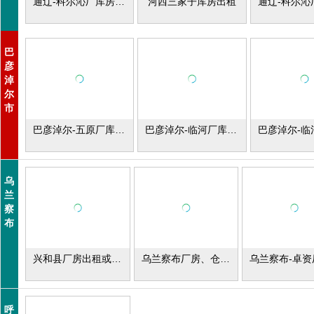
通辽-科尔沁厂库房出租
河西三家子库房出租
巴
彦
淖
尔
市
巴彦淖尔-五原厂库房出租
巴彦淖尔-临河厂库房出租
乌
兰
察
布
兴和县厂房出租或转让
乌兰察布厂房、仓储、空地、土地、出租
呼