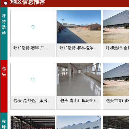
地区信息推荐
呼
特
浩
特
呼和浩特-赛罕 厂库房出租
呼和浩特-和林格尔厂库房出租
包
头
包头-昆都仑厂库房出租
包头-青山厂库房出租
赤
峰