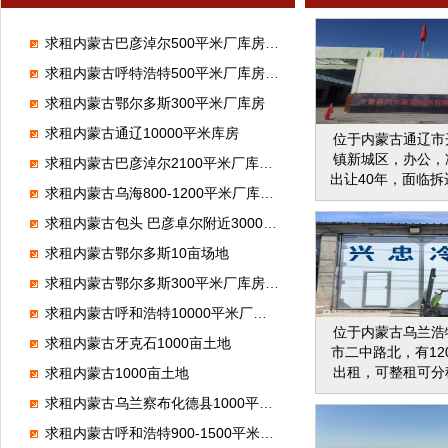
求租内蒙古巴彦淖尔500平米厂库房，做仓储
求租内蒙古呼特浩特500平米厂库房，做喷绘
求租内蒙古鄂尔多斯300平米厂库房
求租内蒙古通辽10000平米库房
位于内蒙古通辽市
镇新城区，办公，
求租内蒙古巴彦淖尔2100平米厂库房，加工葵花
出让40年，面临拆迁
求租内蒙古乌海800-1200平米厂库房，化学试剂
平，冷库，正常运营
万元左右，水电齐
求租内蒙古包头 巴彦卓尔附近3000平米厂库房
利，出售价
求租内蒙古鄂尔多斯10亩场地
求租内蒙古鄂尔多斯300平米厂库房，做机械加工
求租内蒙古呼和浩特10000平米厂库房
位于内蒙古乌兰浩
求租内蒙古牙克石1000亩土地
市二中路北，有12
出租，可整租可分
求租内蒙古1000亩土地
下20度低温铝排
求租内蒙古乌兰察布化德县1000平米厂库房，做塑料加工
装卸服务，干净卫
备，水电齐全，交
求租内蒙古呼和浩特900-1500平米厂库房，做食品厂