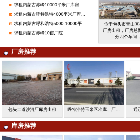
格面议
求租内蒙古赤峰10000平米厂库房，做物流仓储
求租内蒙古呼特浩特4000平米厂库房，生产泡沫箱
求租内蒙古呼和浩特5000-10000平米厂库房，做金属加工
位于包头市青山区
厂房出租，厂房总
求租内蒙古赤峰10亩厂院
分四个车间
1#15m*200m
2#30m*200m*1
厂房推荐
24m*200m*9m 6.
车梁底高度 办公楼
宿舍楼1750㎡，
租，水电齐全，交
格面议
包头二道沙河厂库房出租
呼特浩特玉泉区冷库、厂库房出租
通
库房推荐