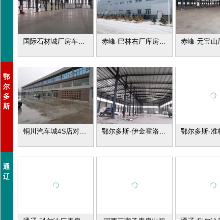
国际石材城厂房车间出租
赤峰-巴林右厂库房出租
鄂
尔
多
斯
铜川汽车城4S店对外出租
鄂尔多斯-伊金霍洛厂库房出租
通
辽