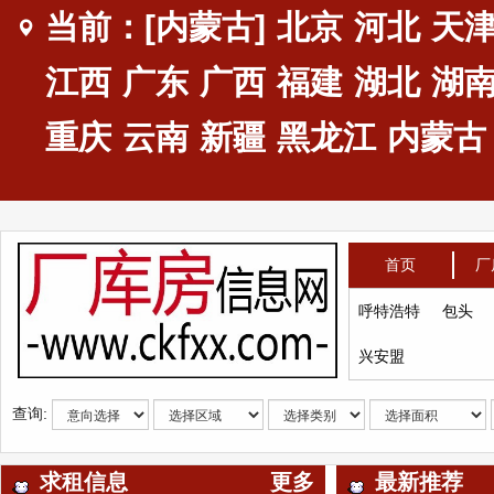
当前：[内蒙古]
北京
河北
天
江西
广东
广西
福建
湖北
湖
重庆
云南
新疆
黑龙江
内蒙古
首页
厂
呼特浩特
包头
兴安盟
查询:
求租信息
更多
最新推荐