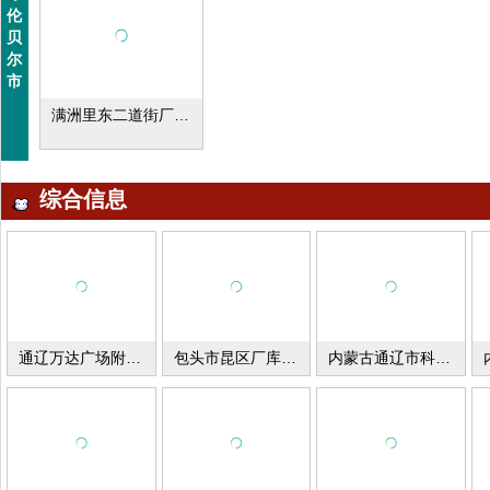
伦
贝
尔
市
满洲里东二道街厂库房出租出售
综合信息
通辽万达广场附近大型冷库常年对外出租
包头市昆区厂库房出租
内蒙古通辽市科尔沁厂库房出租