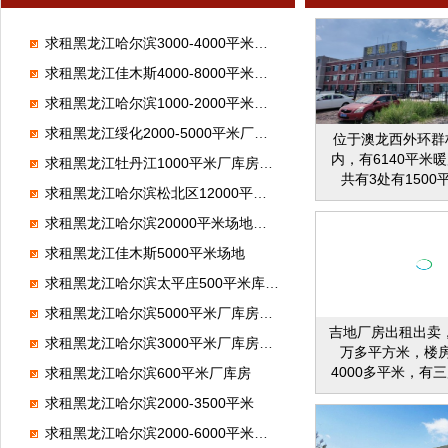
求租黑龙江哈尔滨3000-4000平米厂库房，做保温材料
求租黑龙江佳木斯4000-8000平米厂库房，做保温材料
求租黑龙江哈尔滨1000-2000平米厂库房
求租黑龙江绥化2000-5000平米厂库房，做旧物市场
位于澳龙西外环群
内，有6140平米
求租黑龙江牡丹江1000平米厂库房，做广告牌
共有3处有150
求租黑龙江哈尔滨松北区12000平米场地，做驾校
4100平的还有54
套办公住宿房，可
求租黑龙江哈尔滨20000平米场地，存放机械
流，水电齐全，交
求租黑龙江佳木斯5000平米场地
格面议
求租黑龙江哈尔滨太平庄500平米库房，存放瓜子
求租黑龙江哈尔滨5000平米厂库房，做玻璃加工厂
吉地厂房出租出卖
求租黑龙江哈尔滨3000平米厂库房，做二手车
万多平方米，楼
4000多平米，有
求租黑龙江哈尔滨600平米厂库房
坯），72个房间
求租黑龙江哈尔滨2000-3500平米
养院，开办学校等
1000平，二个大
求租黑龙江哈尔滨2000-6000平米厂库房