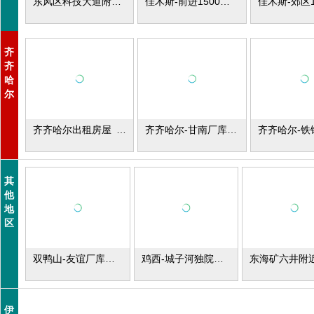
东风区科技大道附近厂房场地出租
佳木斯-前进1500平米厂库房出租
齐
齐
哈
尔
齐齐哈尔出租房屋 场地
齐齐哈尔-甘南厂库房出租
其
他
地
区
双鸭山-友谊厂库房出租
鸡西-城子河独院出租
伊