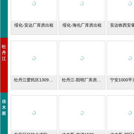
绥化-安达厂库房出租
绥化-海伦厂库房出租
牡
丹
江
牡丹江爱民区1309平米生物柴油车间招合作
牡丹江-阳明厂库房出租
佳
木
斯