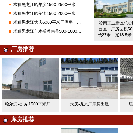
开办米业加工厂，
求租黑龙江哈尔滨1500-2500平米厂库房，生产杂粮
厂，水厂等，一排
构平房，可用于
求租黑龙江哈尔滨1500-2000平米厂房
等，位置，黑龙江
求租黑龙江大庆6000平米厂库房，做注塑，
哈南工业新区核心
市泰来县和
园区，厂房面积502
求租黑龙江佳木斯桦南县500-1000平米厂库房，做门窗
长27米，宽18.5米
有20吨吊车板梁，
吨以下桥式吊车，
厂房推荐
力。大门可以进
哈尔滨-香坊 1500平米厂库房出租
大庆-龙凤厂库房出租
绥
库房推荐