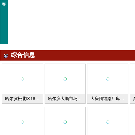
春
综合信息
哈尔滨松北区1800平米厂库房出租
哈尔滨大顺市场库房、冷库、办公室、门市出租
大庆团结路厂库房出租