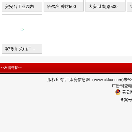
兴安台工业园内厂库房出租
哈尔滨-香坊500平米厂库房出租
大庆-让胡路500平米厂库房出租
双鸭山-尖山厂库房出租
>>友情链接<<
版权所有:厂库房信息网（www.ckfxx.co
广告刊登电话
冀公网
备案号