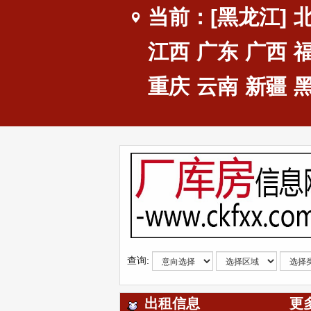
当前：[黑龙江]
江西
广东
广西
重庆
云南
新疆
查询:
出租信息
更