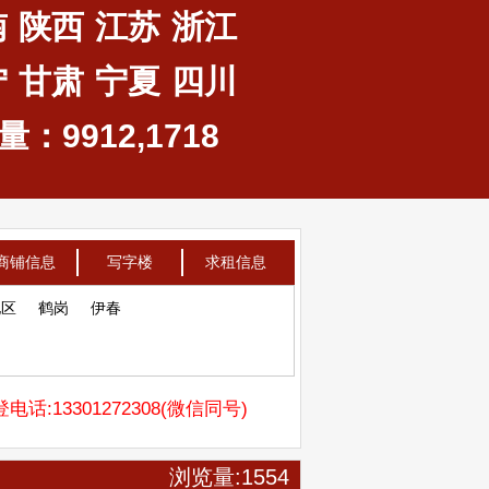
南
陕西
江苏
浙江
宁
甘肃
宁夏
四川
：9912,1718
商铺信息
写字楼
求租信息
地区
鹤岗
伊春
电话:13301272308(微信同号)
浏览量:1554