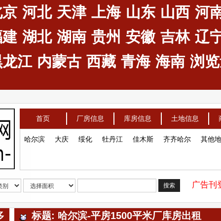
北京
河北
天津
上海
山东
山西
河
福建
湖北
湖南
贵州
安徽
吉林
辽
黑龙江
内蒙古
西藏
青海
海南
浏览量
首页
厂房信息
库房信息
土地信息
哈尔滨
大庆
绥化
牡丹江
佳木斯
齐齐哈尔
其他
广告刊登
搜索
多
标题: 哈尔滨-平房1500平米厂库房出租