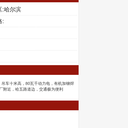
区:哈尔滨
:
车，吊车十米高，80瓦千动力电，有机加铆焊
厂附近，哈五路道边，交通极为便利