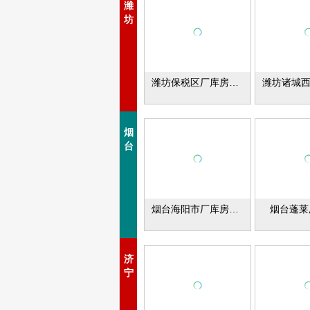
潍
坊
潍坊保税区厂库房出租
烟
台
烟台海阳市厂库房出租
烟台蓬莱
济
宁