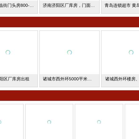
青岛即墨临街门头房800--1000平方米出租
济南济阳区厂库房，门面房出租
阳区厂库房出租
诸城市西外环5000平米办公楼出租
诸城西外环楼房