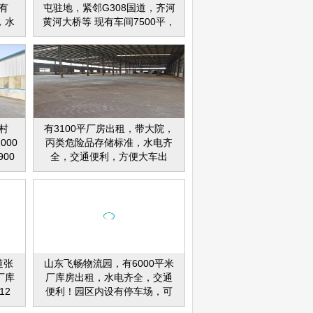
有
屯驻地，紧邻G308国道，齐河
，水
黄河大桥等 现有车间7500平，
8国
独院1000平，2000平各一处，
致富
院内停车方便，水电齐全，交
总
通便利，手续齐全，有三相电
钢结构车间，车间可适用于机
械加 工，食品加工，仓储，办
公，钣金生产，组装，包装
等。 车辆出入方便，不受任何
村
有3100平厂房出租，带大院，
限制，（污染行业勿扰），租
000
丙类危险品存储标准，水电齐
金适宜，价格面议，欢迎实地
00
全，交通便利，方便大车出
考察，非诚勿扰！
水电齐
入，价格面议。位于日照市海
。
滨四路与上海路交汇处北200米
路东沿街 ，可整租可分租
道张
山东飞畅物流园，有6000平米
厂库
厂库房出租，水电齐全，交通
12
便利！园区内设有停车场，可
有正规
供大中小型车辆停放。可整体