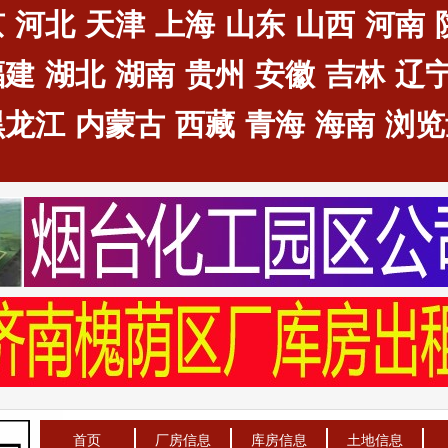
京
河北
天津
上海
山东
山西
河南
福建
湖北
湖南
贵州
安徽
吉林
辽
黑龙江
内蒙古
西藏
青海
海南
浏览量
首页
厂房信息
库房信息
土地信息