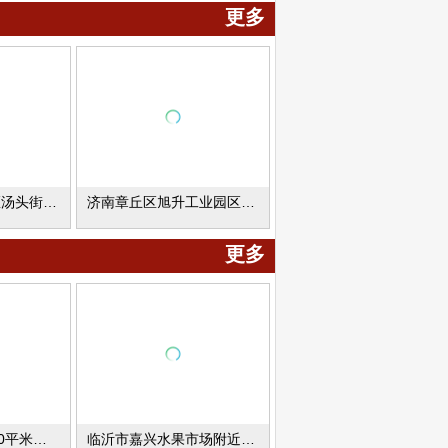
锻造
出租，可分跨出租，租金面议
更多
水电
地址:高新区凤天路南首路东飞
型车
畅物流园内
山东临沂市河东区汤头街道综合楼、厂库房出租出售
济南章丘区旭升工业园区厂库房出租
更多
泰安市岱岳区1700平米厂库房出租
临沂市嘉兴水果市场附近46000平米厂库房出租