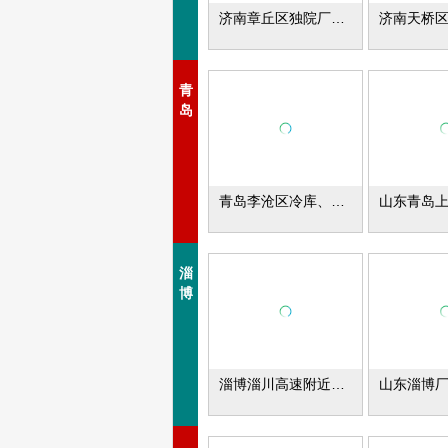
济南章丘区独院厂库房出租
青
岛
青岛李沧区冷库、常温库、办公室出租
淄
博
淄博淄川高速附近独院楼房出租