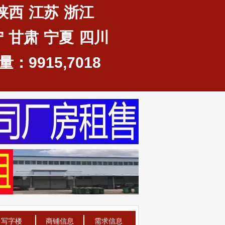
陕西
江苏
浙江
宁
甘肃
宁夏
四川
：9915,7018
写字楼
商铺信息
需求信息