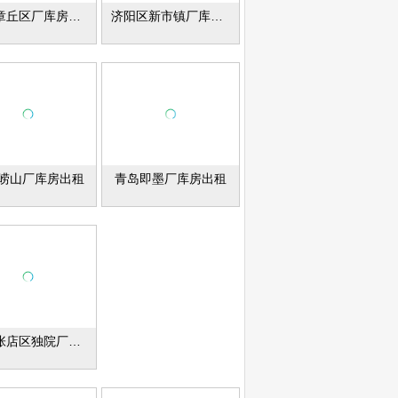
济南章丘区厂库房出租
济阳区新市镇厂库房出租
崂山厂库房出租
青岛即墨厂库房出租
淄博张店区独院厂库房出租