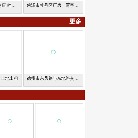
青岛连锁超市 黄岛店 档口招商
菏泽市牡丹区厂房、写字楼出租
更多
、土地出租
德州市东风路与东地路交叉口楼房出租