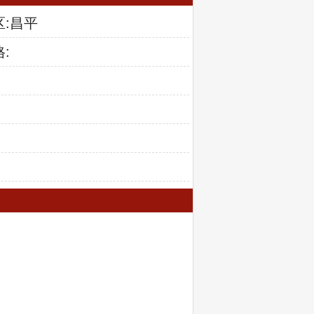
区:昌平
: