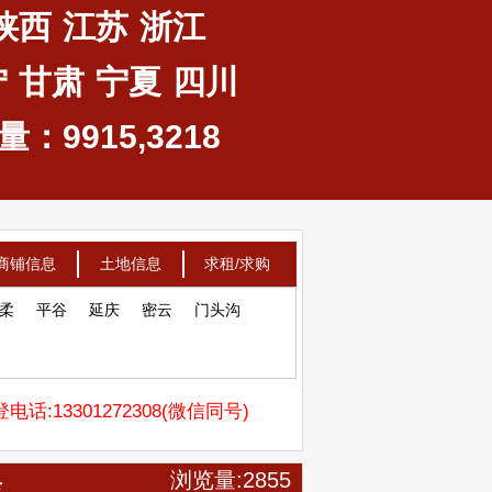
陕西
江苏
浙江
宁
甘肃
宁夏
四川
：9915,3218
商铺信息
土地信息
求租/求购
柔
平谷
延庆
密云
门头沟
电话:13301272308(微信同号)
具
浏览量:2855