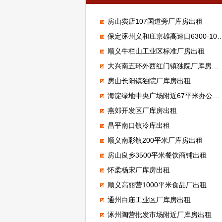
房山窦店107国道旁厂库房出租
保定涿州义和庄京雄高速口6300-100000平米标准高台库出租
顺义牛栏山工业区标准厂房出租
大兴南五环外西红门镇独院厂库房出租
房山长阳镇独院厂库房出租
海淀绿地中央广场附近67平米办公室出租
燕郊开发区厂库房出租
昌平南口镇冷库出租
顺义南彩镇200平米厂库房出租
房山良乡3500平米餐饮商铺出租
怀柔杨宋厂库房出租
顺义高丽营1000平米食品厂出租
通州白庙工业区厂库房出租
涿州陶营批发市场附近厂库房出租