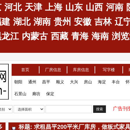
京
河北
天津
上海
山东
山西
河南
福建
湖北
湖南
贵州
安徽
吉林
辽
黑龙江
内蒙古
西藏
青海
海南
浏览量
首页
厂房信息
库房信息
写字楼
朝阳
通州
昌平
顺义
大兴
房山
海淀
丰台
怀
石景山
廊坊
保定
广告刊登
搜索
多
标题: 求租昌平200平米厂库房，做板式家