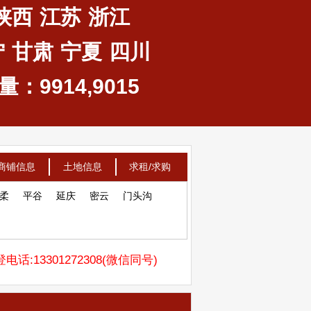
陕西
江苏
浙江
宁
甘肃
宁夏
四川
：9914,9015
商铺信息
土地信息
求租/求购
柔
平谷
延庆
密云
门头沟
电话:13301272308(微信同号)