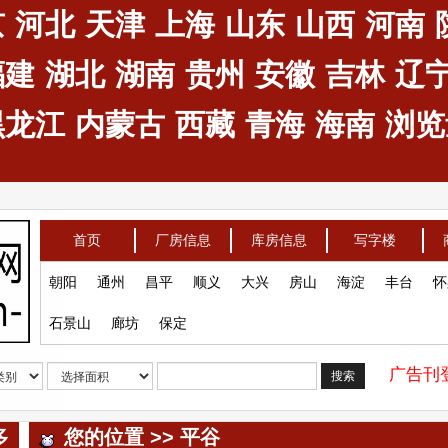
京
河北
天津
上海
山东
山西
河南
福建
湖北
湖南
贵州
安徽
吉林
辽
黑龙江
内蒙古
西藏
青海
海南
浏览量
首页
厂房信息
库房信息
写字楼
朝阳
通州
昌平
顺义
大兴
房山
海淀
丰台
怀
石景山
廊坊
保定
广告刊登
搜索
多
您的位置 >> 平谷