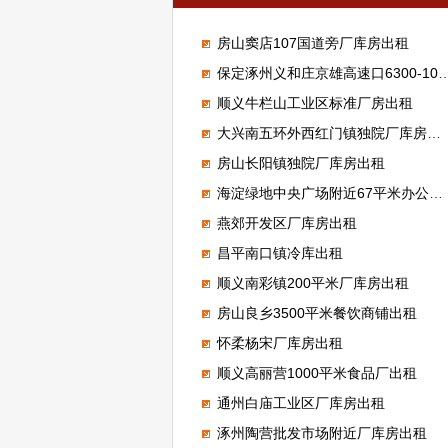
房山窦店107国道旁厂库房出租
保定涿州义和庄京雄高速口6300-100000平米标准高台库出租
顺义牛栏山工业区标准厂房出租
大兴南五环外西红门镇独院厂库房出租
房山长阳镇独院厂库房出租
海淀绿地中央广场附近67平米办公室出租
燕郊开发区厂库房出租
昌平南口镇冷库出租
顺义南彩镇200平米厂库房出租
房山良乡3500平米餐饮商铺出租
怀柔杨宋厂库房出租
顺义高丽营1000平米食品厂出租
通州白庙工业区厂库房出租
涿州陶营批发市场附近厂库房出租