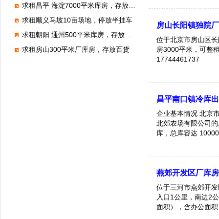
求租昌平 海淀7000平米库房，存放电子产品
求租顺义马坡10亩场地，停放半挂车
房山长阳镇独院
求租朝阳 通州500平米库房，存放狗粮
位于北京市房山区长
房3000平米，可
求租房山300平米厂库房，存放百货
17744461737
昌平南口镇冷库
企业基本情况 北京市
北郊农场有限公司的所
库，总库容达 100
库制冷设置温度为-18 
存、整租均可，配套
北京市昌平区南口镇
燕郊开发区厂库
位于三河市燕郊开发
入口1公里，南边2
面积），含办公面积