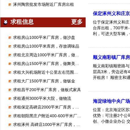
涿州陶营批发市场附近厂库房出租
保定涿州义和庄京雄
求租信息
更多
位于保定涿州义和庄，
台库出租，700平米
利，可进大型车辆，
求租房山1000平米厂库房，做沙盘
求租房山1000平米库房，存放调味品
求租北京周边1000平米厂库房，做腻子粉
顺义南彩镇厂库
求租房山1500平米厂库房，做舞美展览
顺义南彩镇顺密路与
层高3米，旁边还有4
求租大兴机场附近十公里左右范围库房厂房1000平米左右能进大车的
开租房！ 顺密主和
求租大厂1500平米厂库房，做钣金
工都合适， 租金面
求租昌平200平米厂库房，做板式家具
求租通州3000平米大院，做物流
海淀绿地中央广场
求租保定高碑店2000平米厂库房，加工无纺布
位置：北京海淀区苏
优势：可注册2个公
求租朝阳黑庄户附近400-600平米厂库房，做市区配送
创、小微企业办公 交通：出行
求租涿州 高碑店1000平米厂库房，做装修材料
便，价格面议 有意