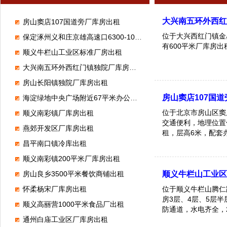
大兴南五环外西
房山窦店107国道旁厂库房出租
位于大兴西红门镇金
保定涿州义和庄京雄高速口6300-100000平米标准高台库出租
有600平米厂库房
顺义牛栏山工业区标准厂房出租
大兴南五环外西红门镇独院厂库房出租
房山长阳镇独院厂库房出租
房山窦店107国
海淀绿地中央广场附近67平米办公室出租
位于北京市房山区窦
顺义南彩镇厂库房出租
交通便利，地理位置优
燕郊开发区厂库房出租
租，层高6米，配套
业用地，望有意者电
昌平南口镇冷库出租
顺义南彩镇200平米厂库房出租
房山良乡3500平米餐饮商铺出租
顺义牛栏山工业
怀柔杨宋厂库房出租
位于顺义牛栏山腾仁路
房3层、4层、5层半
顺义高丽营1000平米食品厂出租
防通道，水电齐全，
通州白庙工业区厂库房出租