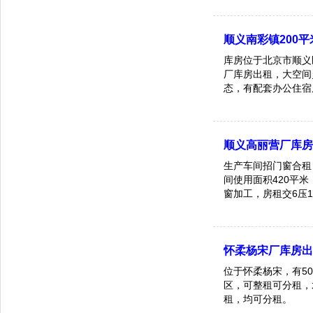
顺义南彩镇200
库房位于北京市顺义
厂库房出租，大空间
态，有配套办公住宿
多条公交线路，货车进出无阻碍，
中介费！性价比远超周
顺义高丽营厂库
生产车间招门窗合租 位于北京市顺义区高丽营（临近京承高速昌金路出口）
间使用面积420平米，层高6.2-7.8米 38
窗加工，房租交6压1
怀柔杨宋厂库房
位于怀柔杨宋，有50
区，可整租可分租，
租，均可分租。