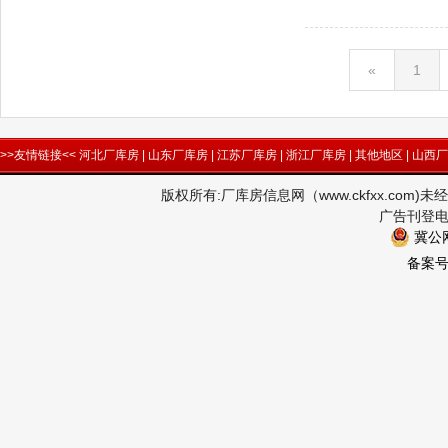
«
1
>>友情链接<<
河北厂库房
|
山东厂库房
|
江苏厂库房
|
浙江厂库房
|
其他地区
|
山西厂
版权所有:厂库房信息网（www.ckfxx.co
广告刊登电话
冀公网
备案号