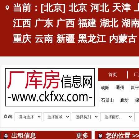
当前：[北京]
北京
河北
天津
江西
广东
广西
福建
湖北
湖
重庆
云南
新疆
黑龙江
内蒙古
首页
厂
朝阳
通州
昌
石景山
廊坊
查询:
出租信息
更多
您的位置 >