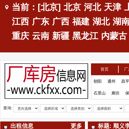
当前：[北京]
北京
河北
天津
江西
广东
广西
福建
湖北
湖
重庆
云南
新疆
黑龙江
内蒙古
首页
厂
朝阳
通州
昌
石景山
廊坊
查询:
出租信息
更多
标题: 顺