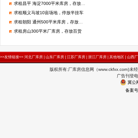
求租昌平 海淀7000平米库房，存放电子产品
求租顺义马坡10亩场地，停放半挂车
求租朝阳 通州500平米库房，存放狗粮
求租房山300平米厂库房，存放百货
>>友情链接<<
河北厂库房
|
山东厂库房
|
江苏厂库房
|
浙江厂库房
|
其他地区
|
山西厂
版权所有:厂库房信息网（www.ckfxx.co
广告刊登电话
冀公网
备案号