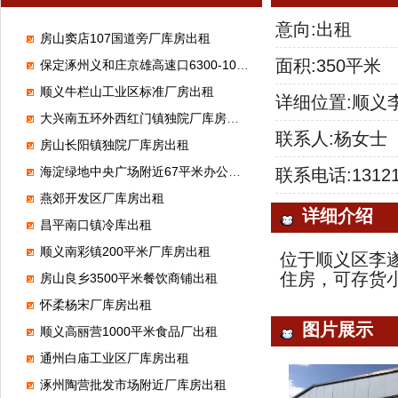
意向:出租
房山窦店107国道旁厂库房出租
面积:350平米
保定涿州义和庄京雄高速口6300-100000平米标准高台库出租
顺义牛栏山工业区标准厂房出租
详细位置:顺义
大兴南五环外西红门镇独院厂库房出租
联系人:杨女士
房山长阳镇独院厂库房出租
海淀绿地中央广场附近67平米办公室出租
联系电话:13121
燕郊开发区厂库房出租
详细介绍
昌平南口镇冷库出租
顺义南彩镇200平米厂库房出租
位于顺义区李
住房，可存货
房山良乡3500平米餐饮商铺出租
怀柔杨宋厂库房出租
图片展示
顺义高丽营1000平米食品厂出租
通州白庙工业区厂库房出租
涿州陶营批发市场附近厂库房出租