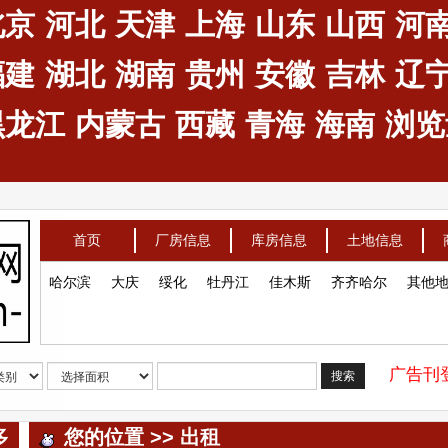
北京
河北
天津
上海
山东
山西
河
福建
湖北
湖南
贵州
安徽
吉林
辽
黑龙江
内蒙古
西藏
青海
海南
浏览量
首页
厂房信息
库房信息
土地信息
哈尔滨
大庆
绥化
牡丹江
佳木斯
齐齐哈尔
其他
广告刊登
搜索
多
您的位置 >> 出租