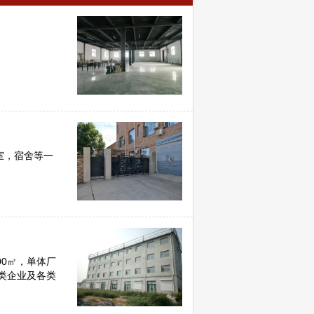
室，宿舍等一
00㎡，单体厂
类企业及各类