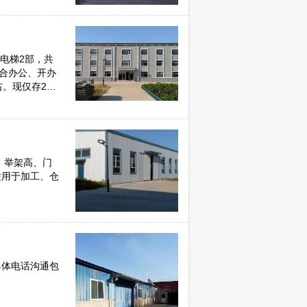
有电梯2部，共
适合办公、开办
右。现仅存2楼
构，举架高、门
适用于加工、仓
具体电话沟通包