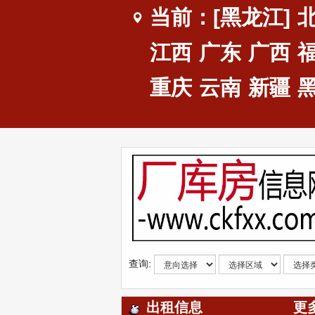
当前：[黑龙江]
江西
广东
广西
重庆
云南
新疆
查询:
出租信息
更