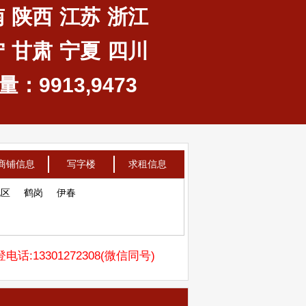
南
陕西
江苏
浙江
宁
甘肃
宁夏
四川
：9913,9473
商铺信息
写字楼
求租信息
地区
鹤岗
伊春
电话:13301272308(微信同号)